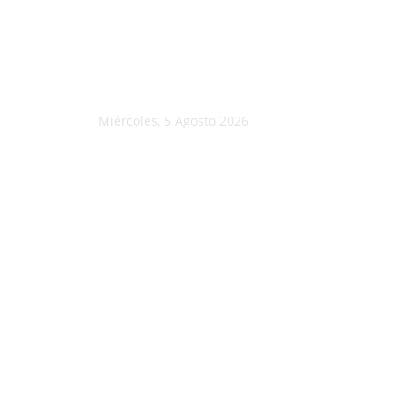
Miércoles, 5 Agosto 2026
C
24.6
Morelia