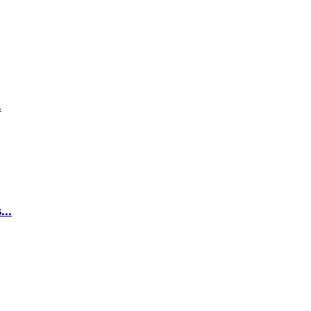
.
...