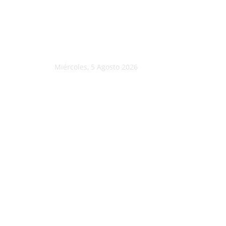
Miércoles, 5 Agosto 2026
C
24.6
Morelia