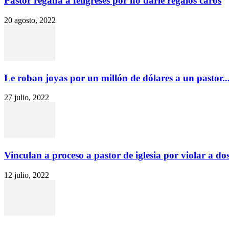
Pastor regaña a feligreses por no darle regalos caros
20 agosto, 2022
Le roban joyas por un millón de dólares a un pastor..
27 julio, 2022
Vinculan a proceso a pastor de iglesia por violar a dos
12 julio, 2022