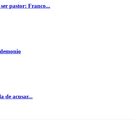
 ser pastor: Franco...
l demonio
 de acusar...