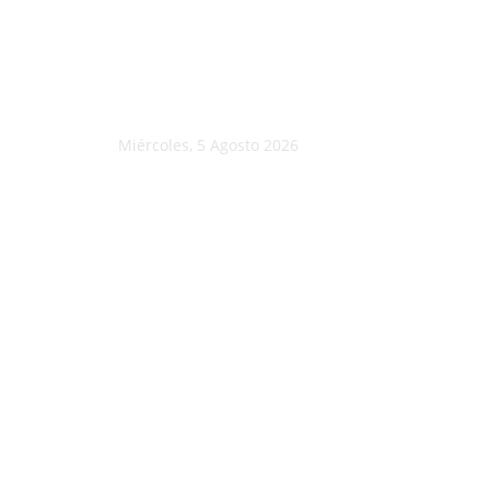
Miércoles, 5 Agosto 2026
C
15.3
Morelia