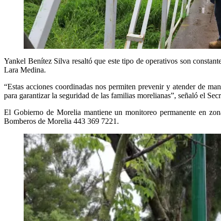
Yankel Benítez Silva resaltó que este tipo de operativos son constant
Lara Medina.
“Estas acciones coordinadas nos permiten prevenir y atender de maner
para garantizar la seguridad de las familias morelianas”, señaló el Sec
El Gobierno de Morelia mantiene un monitoreo permanente en zonas
Bomberos de Morelia 443 369 7221.