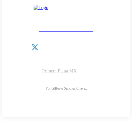
Las noticias como van
¿QUIÉNES SOMOS?
CONTACTO
AVISO DE PRIVACIDAD
DIRECTORIO
Copyright © 2026 |
Primera Plana MX
NOTIMARK S.A de C.V.
Todos los derechos reservados
Diseño y desarrollo web:
Por Gilberto Sánchez Chávez