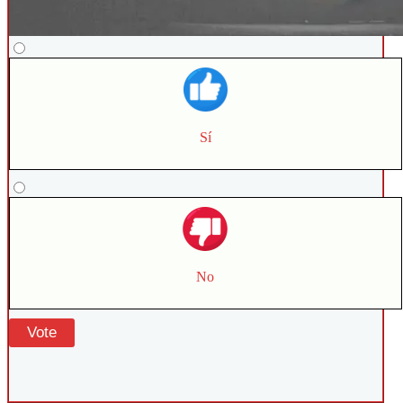
Sí
No