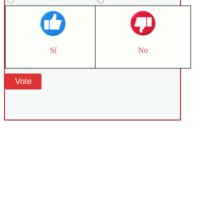
Sí
No