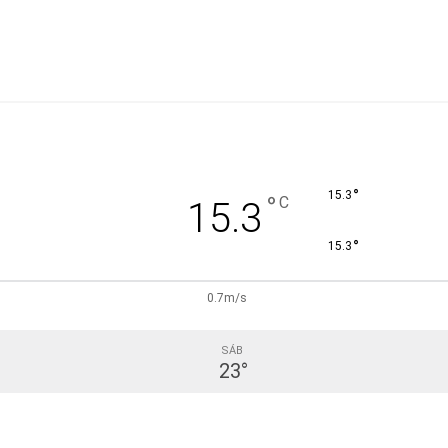
°
15.3
°
C
15.3
°
15.3
0.7m/s
SÁB
23
°