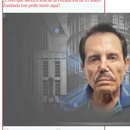
¿Crees que México solicite la extradición de El Mayo
Zambada tras pedir morir aquí?