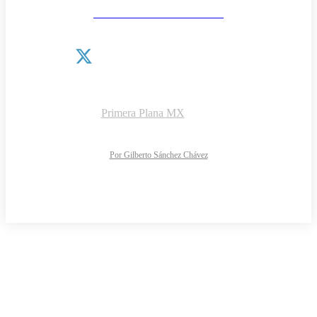
Las noticias como van
¿QUIÉNES SOMOS?
CONTACTO
AVISO DE PRIVACIDAD
DIRECTORIO
Copyright © 2026 |
Primera Plana MX
NOTIMARK S.A de C.V.
Todos los derechos reservados
Diseño y desarrollo web:
Por Gilberto Sánchez Chávez