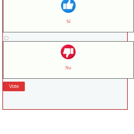
Sí
No