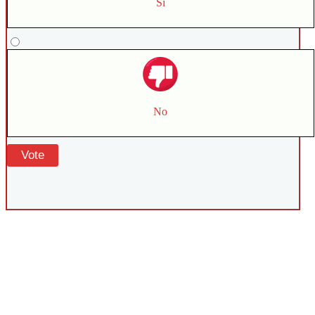
Sí
No