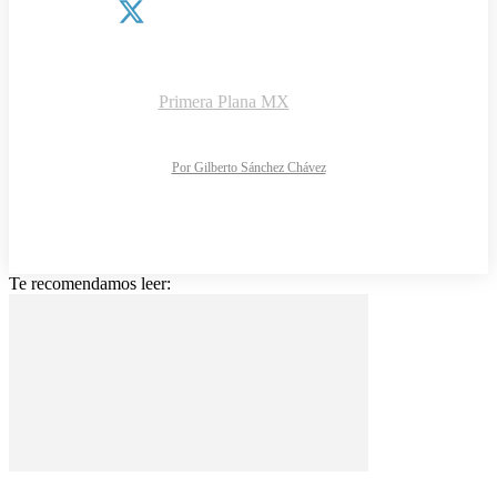
¿QUIÉNES SOMOS?
CONTACTO
AVISO DE PRIVACIDAD
DIRECTORIO
Copyright © 2026 |
Primera Plana MX
NOTIMARK S.A de C.V.
Todos los derechos reservados
Diseño y desarrollo web:
Por Gilberto Sánchez Chávez
Te recomendamos leer: