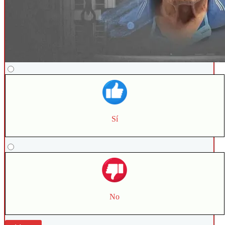
Sí
No