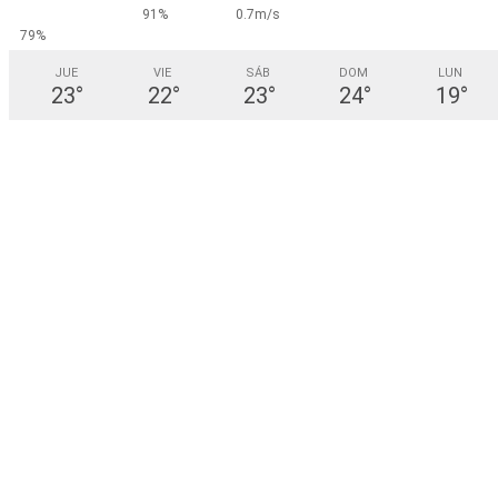
91%
0.7m/s
79%
JUE
VIE
SÁB
DOM
LUN
23
°
22
°
23
°
24
°
19
°