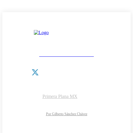
Las noticias como van
¿QUIÉNES SOMOS?
CONTACTO
AVISO DE PRIVACIDAD
DIRECTORIO
Copyright © 2026 |
Primera Plana MX
NOTIMARK S.A de C.V.
Todos los derechos reservados
Diseño y desarrollo web:
Por Gilberto Sánchez Chávez