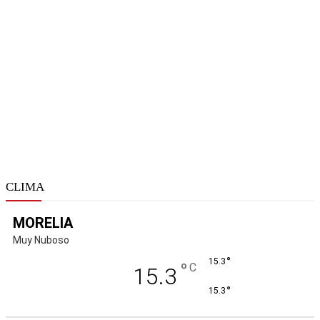
CLIMA
MORELIA
Muy Nuboso
°
15.3
°
C
15.3
°
15.3