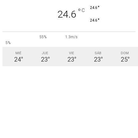
°
24.6
°
C
24.6
°
24.6
55%
1.3m/s
5%
MIÉ
JUE
VIE
SÁB
DOM
24
°
23
°
23
°
23
°
25
°