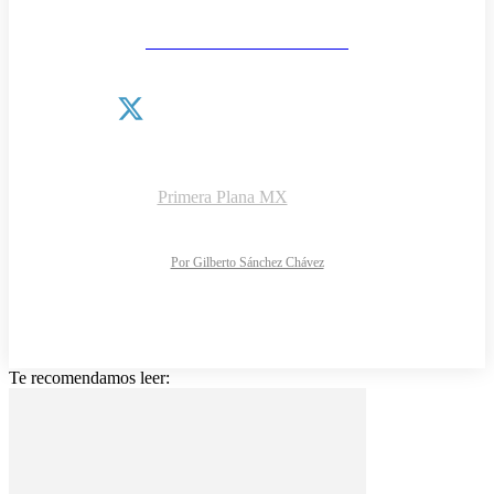
Las noticias como van
¿QUIÉNES SOMOS?
CONTACTO
AVISO DE PRIVACIDAD
DIRECTORIO
Copyright © 2026 |
Primera Plana MX
NOTIMARK S.A de C.V.
Todos los derechos reservados
Diseño y desarrollo web:
Por Gilberto Sánchez Chávez
Te recomendamos leer: