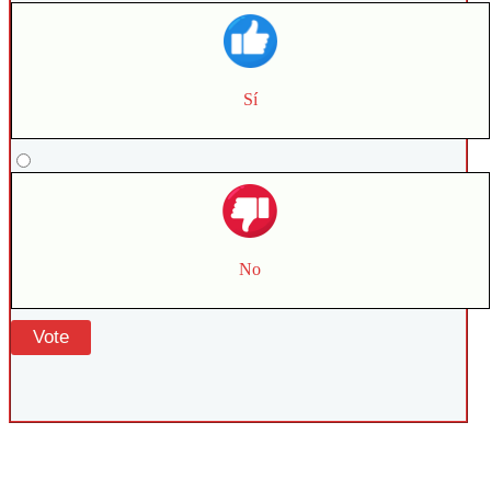
Sí
No