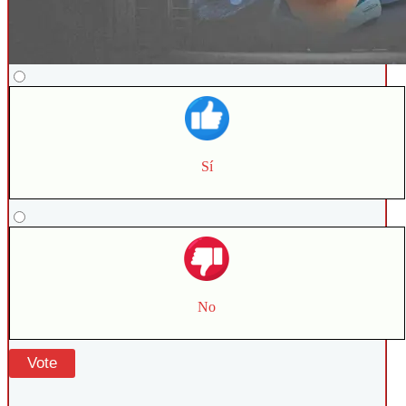
Sí
No