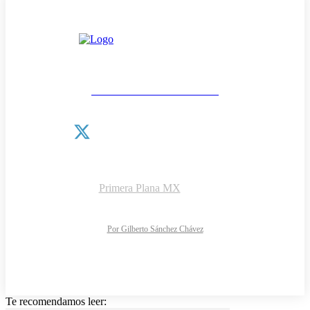
Las noticias como van
¿QUIÉNES SOMOS?
CONTACTO
AVISO DE PRIVACIDAD
DIRECTORIO
Copyright © 2026 |
Primera Plana MX
NOTIMARK S.A de C.V.
Todos los derechos reservados
Diseño y desarrollo web:
Por Gilberto Sánchez Chávez
Te recomendamos leer: