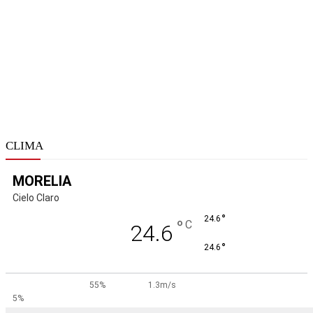
CLIMA
MORELIA
Cielo Claro
°
24.6
°
C
24.6
°
24.6
55%
1.3m/s
5%