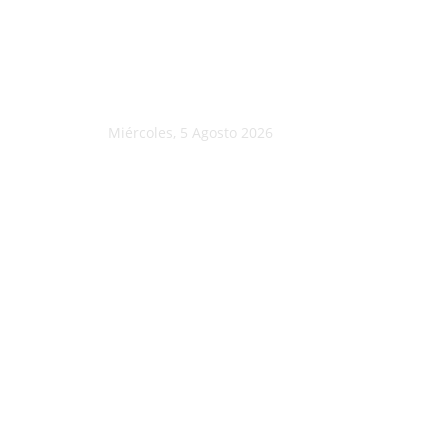
Miércoles, 5 Agosto 2026
C
15.3
Morelia