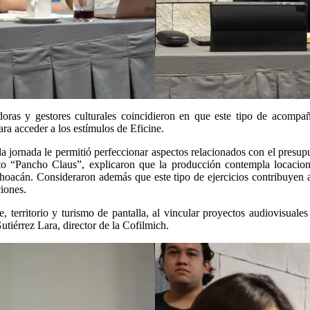
uidoras y gestores culturales coincidieron en que este tipo de acomp
ra acceder a los estímulos de Eficine.
a jornada le permitió perfeccionar aspectos relacionados con el presupue
o “Pancho Claus”, explicaron que la producción contempla locacio
hoacán. Consideraron además que este tipo de ejercicios contribuyen a 
iones.
e, territorio y turismo de pantalla, al vincular proyectos audiovisuales
utiérrez Lara, director de la Cofilmich.