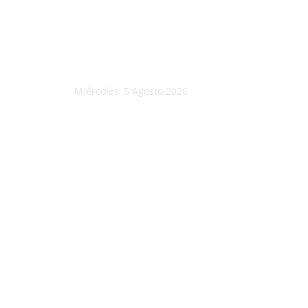
Miércoles, 5 Agosto 2026
C
24.6
Morelia