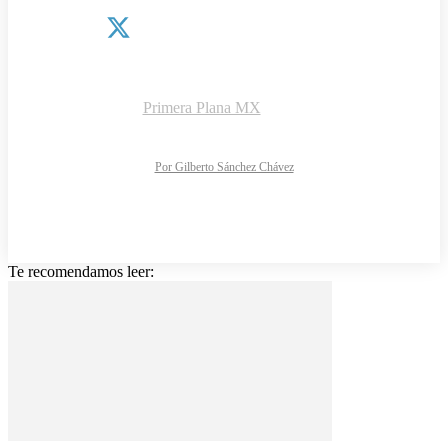
¿QUIÉNES SOMOS?
CONTACTO
AVISO DE PRIVACIDAD
DIRECTORIO
Copyright © 2026 |
Primera Plana MX
NOTIMARK S.A de C.V.
Todos los derechos reservados
Diseño y desarrollo web:
Por Gilberto Sánchez Chávez
Te recomendamos leer: