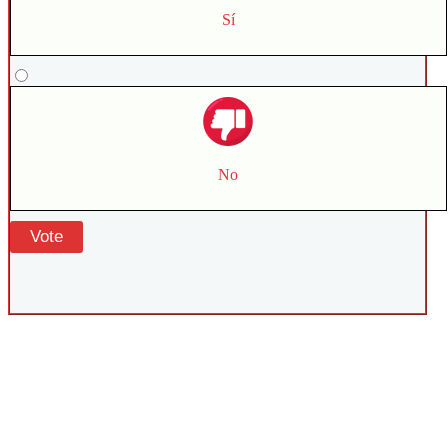
Sí
No