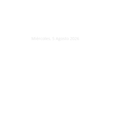
Miércoles, 5 Agosto 2026
C
15.3
Morelia