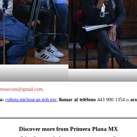
atrosecum@gmail.com
.
na:
cultura.michoacan.gob.mx
;
llamar al teléfono
443 900 1354 o
ac
Discover more from Primera Plana MX