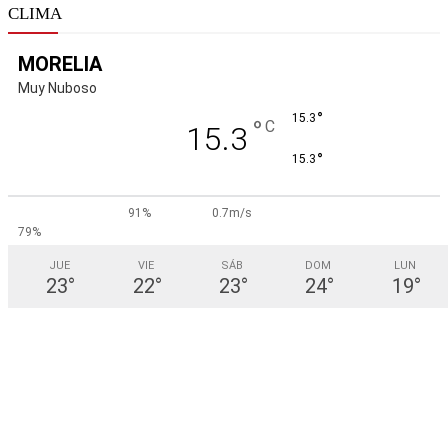
CLIMA
MORELIA
Muy Nuboso
°
15.3
°
C
15.3
°
15.3
91%
0.7m/s
79%
JUE
VIE
SÁB
DOM
LUN
23
°
22
°
23
°
24
°
19
°