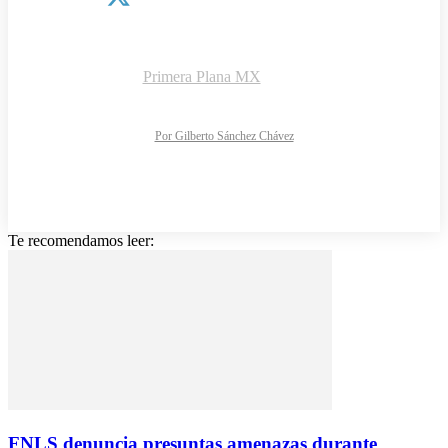
¿QUIÉNES SOMOS?
CONTACTO
AVISO DE PRIVACIDAD
DIRECTORIO
Copyright © 2026 |
Primera Plana MX
NOTIMARK S.A de C.V.
Todos los derechos reservados
Diseño y desarrollo web:
Por Gilberto Sánchez Chávez
Te recomendamos leer:
FNLS denuncia presuntas amenazas durante