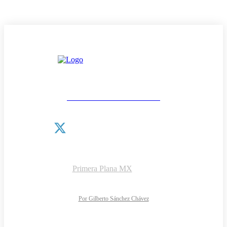
Las noticias como van
¿QUIÉNES SOMOS?
CONTACTO
AVISO DE PRIVACIDAD
DIRECTORIO
Copyright © 2026 |
Primera Plana MX
NOTIMARK S.A de C.V.
Todos los derechos reservados
Diseño y desarrollo web:
Por Gilberto Sánchez Chávez