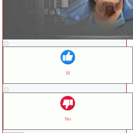
Sí
No