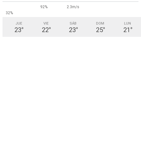
92%
2.3m/s
32%
JUE
VIE
SÁB
DOM
LUN
23
°
22
°
23
°
25
°
21
°